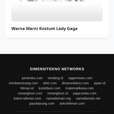
Warna Warni Kostum Lady Gaga
DIMENSITEKNO NETWORKS
peneroka.com
rendang.id
ragamnews.com
mimbarminang.com
olret.com
dimensitekno.com
ejaan.id
hilman.id
kontribusi.com
matematikana.com
minanghost.com
minanghost.id
pajacombo.com
baitur-rahman.com
namadomain.org
namadomain.net
payobasung.com
antonhilman.com