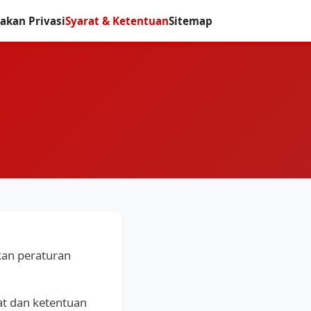
jakan Privasi
Syarat & Ketentuan
Sitemap
kan peraturan
t dan ketentuan