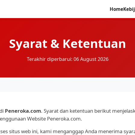
Home
Kebi
Syarat & Ketentuan
Terakhir diperbarui: 06 August 2026
di
Peneroka.com
. Syarat dan ketentuan berikut menjelas
penggunaan Website Peneroka.com.
es situs web ini, kami menganggap Anda menerima syara