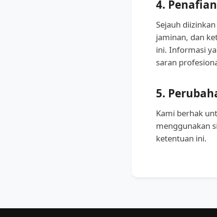
4. Penafian
Sejauh diizinka
jaminan, dan ke
ini. Informasi y
saran profesiona
5. Perubah
Kami berhak unt
menggunakan situ
ketentuan ini.