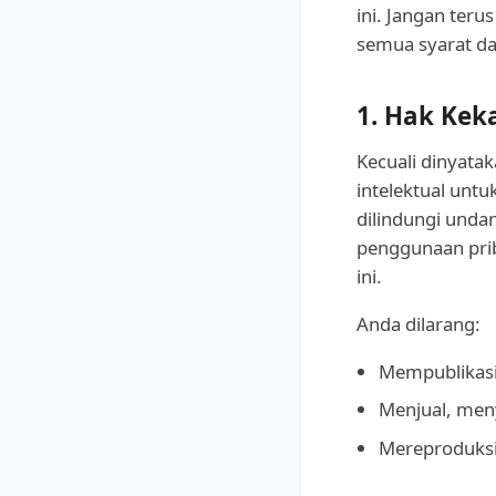
ini. Jangan ter
semua syarat da
1. Hak Kek
Kecuali dinyata
intelektual unt
dilindungi unda
penggunaan prib
ini.
Anda dilarang:
Mempublikasik
Menjual, men
Mereproduksi