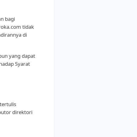
n bagi
roka.com tidak
dirannya di
un yang dapat
hadap Syarat
ertulis
utor direktori