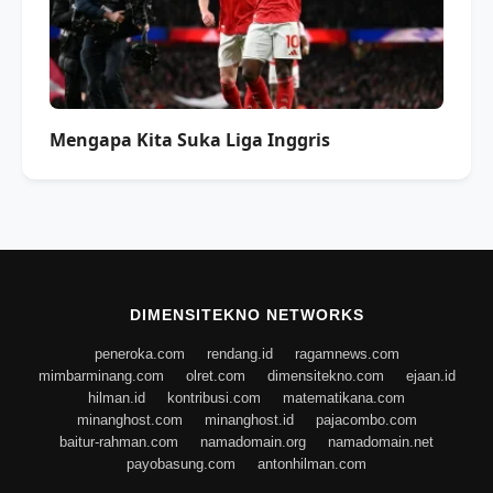
Mengapa Kita Suka Liga Inggris
DIMENSITEKNO NETWORKS
peneroka.com
rendang.id
ragamnews.com
mimbarminang.com
olret.com
dimensitekno.com
ejaan.id
hilman.id
kontribusi.com
matematikana.com
minanghost.com
minanghost.id
pajacombo.com
baitur-rahman.com
namadomain.org
namadomain.net
payobasung.com
antonhilman.com