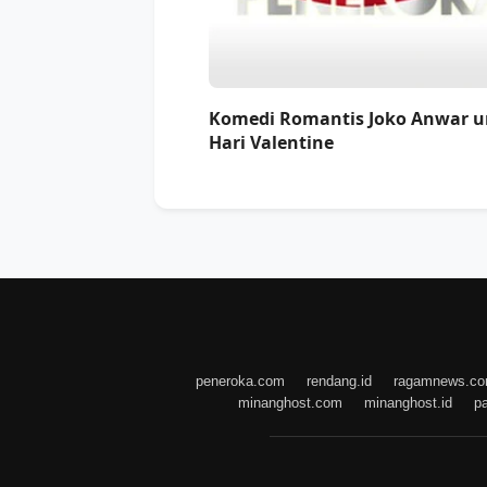
Komedi Romantis Joko Anwar 
Hari Valentine
peneroka.com
rendang.id
ragamnews.c
minanghost.com
minanghost.id
p