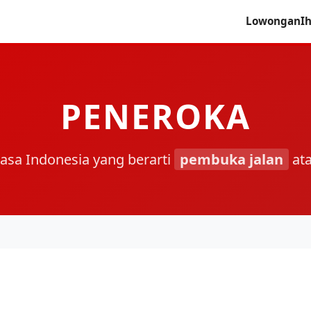
Lowongan
I
PENEROKA
hasa Indonesia yang berarti
pembuka jalan
at