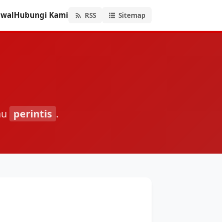
hwal
Hubungi Kami
RSS
Sitemap
au
perintis
.