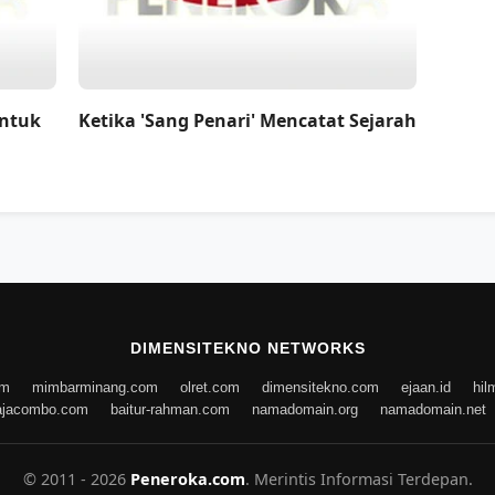
untuk
Ketika 'Sang Penari' Mencatat Sejarah
DIMENSITEKNO NETWORKS
om
mimbarminang.com
olret.com
dimensitekno.com
ejaan.id
hil
ajacombo.com
baitur-rahman.com
namadomain.org
namadomain.net
© 2011 - 2026
Peneroka.com
. Merintis Informasi Terdepan.