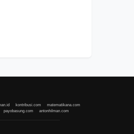
man.id
kontribusi.com
matematikana.com
payobasung.com
antonhilman.com