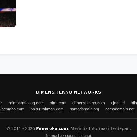
DIMENSITEKNO NETWORKS
om
mimbarminang.com
olret.com
dimensitekno.com
ejaan.id
hil
ajacombo.com
baitur-rahman.com
namadomain.org
namadomain.net
© 2011 - 2026
Peneroka.com
. Merintis Informasi Terdepan.
Semua hak cipta dilindungi.