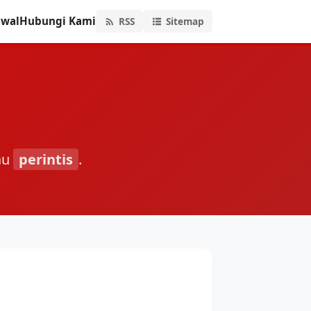
hwal
Hubungi Kami
RSS
Sitemap
au
perintis
.