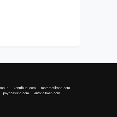
man.id
kontribusi.com
matematikana.com
payobasung.com
antonhilman.com