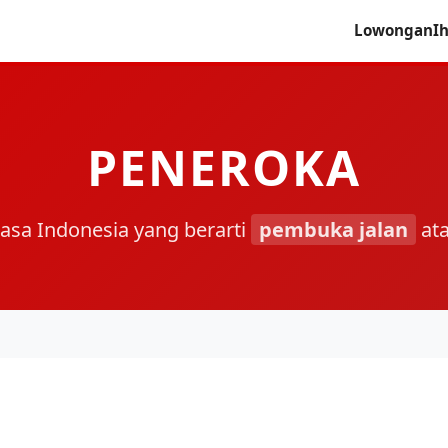
Lowongan
I
PENEROKA
hasa Indonesia yang berarti
pembuka jalan
at